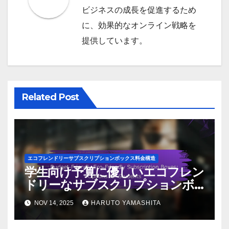
ビジネスの成長を促進するため
に、効果的なオンライン戦略を
提供しています。
Related Post
エコフレンドリーサブスクリプションボックス料金構造
学生向け予算に優しいエコフレン
ドリーなサブスクリプションボ
ックスのオプション
NOV 14, 2025
HARUTO YAMASHITA